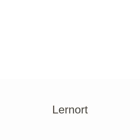
webdesign-vom-see
Ein gutes, gesundes und glückliches Neues Jahr
2024 wünschen wir Groß und Klein und freuen
uns schon heute auf viele neue gemeinsame
Erlebnisse in diesem Jahr!
Lernort