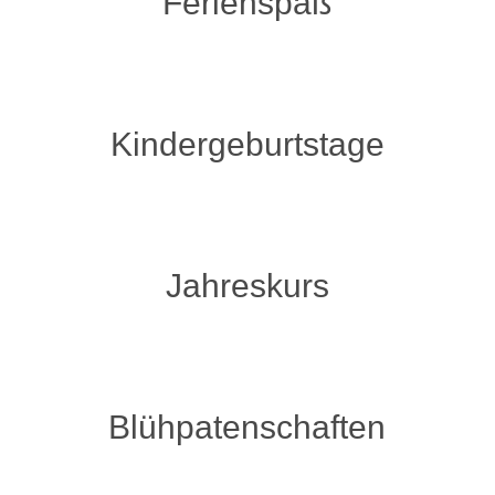
Ferienspa
ß
Kindergeburtstage
Jahreskurs
Bl
ühpatenschaften